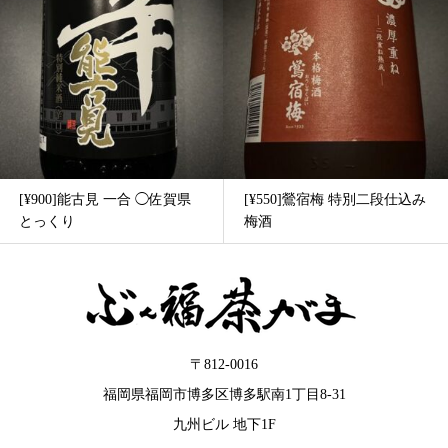
[¥900]能古見 一合 ◯佐賀県
[¥550]鶯宿梅 特別二段仕込み
とっくり
梅酒
〒812-0016
福岡県福岡市博多区博多駅南1丁目8-31
九州ビル 地下1F