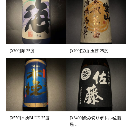
[¥700]海 25度
[¥700]宝山 玉茜 25度
[¥550]木挽BLUE 25度
[¥3400]飲み切りボトル/佐藤
黒 ...