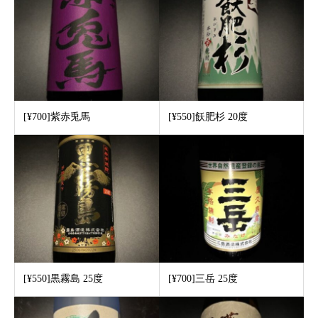
[¥700]紫赤兎馬
[¥550]飫肥杉 20度
[¥550]黒霧島 25度
[¥700]三岳 25度