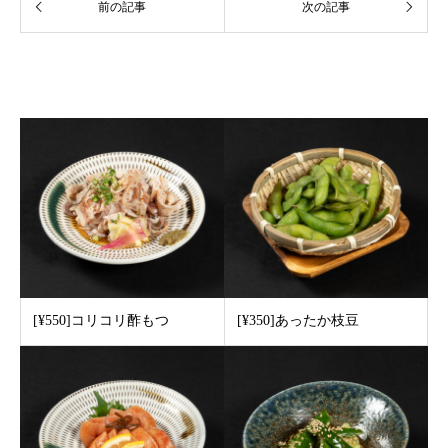
関連記事
[¥550]コリコリ酢もつ
[¥350]あったか枝豆