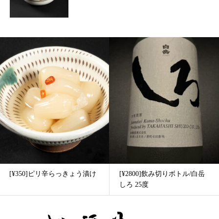
[¥350]ピリ辛らっきょう漬け
[¥2800]飲み切りボトル/白岳
しろ 25度