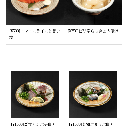
[¥500]トマトスライスと旨い
[¥350]ピリ辛らっきょう漬け
塩
Recommended post
[¥1600]ゴマカンパチ白と
[¥1680]名物ごまサバ白と