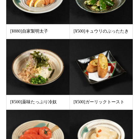
[¥880]自家製明太子
[¥500]キュウリのぶったたき
[¥500]薬味たっぷり冷奴
[¥500]ガーリックトースト