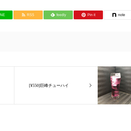
INE
RSS
feedly
Pin it
note
[¥550]巨峰チューハイ