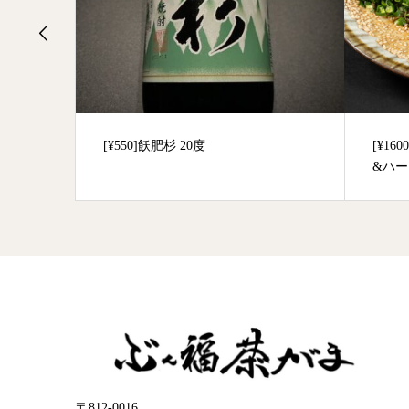
[¥550]飫肥杉 20度
[¥1
&ハー
〒812-0016