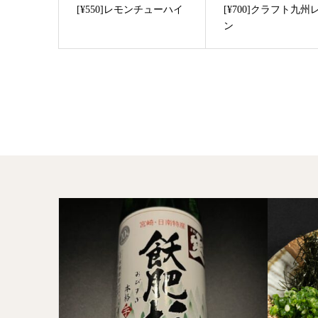
[¥550]レモンチューハイ
[¥700]クラフト九州
ン