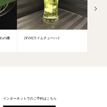
くわの磯
[¥550]ライムチューハイ
[¥340
インターネットでのご予約はこちら