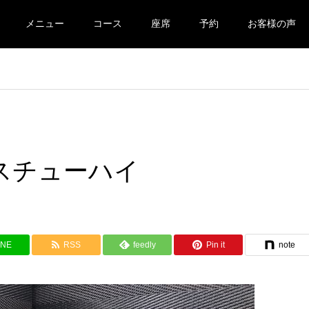
メニュー
コース
座席
予約
お客様の声
ルピスチューハイ
INE
RSS
feedly
Pin it
note