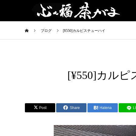
ブログ
[¥550]カルピスチューハイ
[¥550]カ
チューハ
イ
Post
Share
Hatena
L