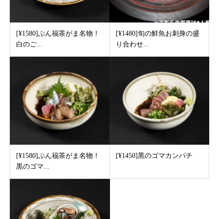
[¥1580]ぶん福茶がま名物！
[¥1480]旬の鮮魚お刺身の盛
白のご...
り合わせ...
[¥1580]ぶん福茶がま名物！
[¥1450]黒のゴマカンパチ
黒のゴマ...