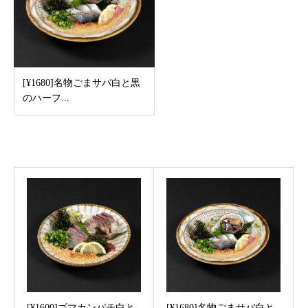
[¥1680]名物ごまサバ白と黒
のハーフ...
Recommended post
[¥1600]ゴマカンパチ白と
[¥1680]名物ごまサバ白と