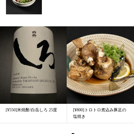
[¥550]米焼酎/白岳しろ 25度
[¥800]トロトロ煮込み豚足の
塩焼き