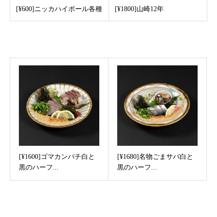
[¥600]ニッカハイボール各種
[¥1800]山崎12年
Recommended post
[¥1600]ゴマカンパチ白と
[¥1680]名物ごまサバ白と
黒のハーフ...
黒のハーフ...
Latest post