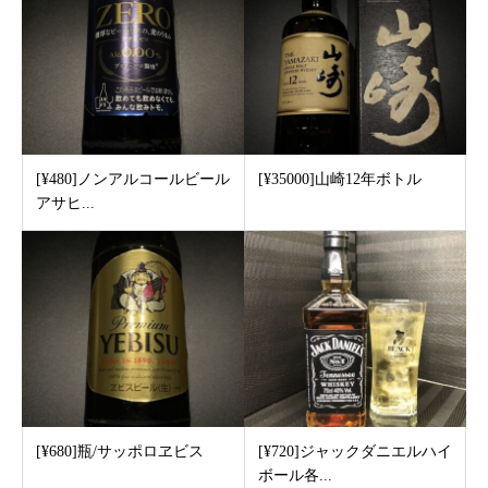
[¥480]ノンアルコールビール
[¥35000]山崎12年ボトル
アサヒ...
[¥680]瓶/サッポロヱビス
[¥720]ジャックダニエルハイ
ボール各...