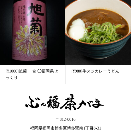
[¥1000]旭菊 一合 ◯福岡県 と
[¥980]牛スジカレーうどん
っくり
〒812-0016
福岡県福岡市博多区博多駅南1丁目8-31