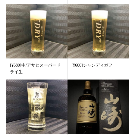
[¥680]中/アサヒスーパード
[¥600]シャンディガフ
ライ生