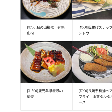
[¥750]鮎の山椒煮 有馬
[¥600]釜揚げスナッフ
山椒
ンドウ
[¥1500]鹿児島県産鰻の
[¥900]長崎県松浦の
蒲焼
フライ 山葵タルタ
ース