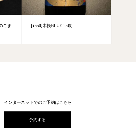
白のごま
[¥550]木挽BLUE 25度
[¥90
インターネットでのご予約はこちら
予約する