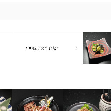
[¥600]茄子の辛子漬け