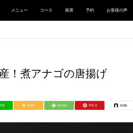
メニュー
コース
座席
予約
お客様の声
崎県産！煮アナゴの唐揚げ
INE
RSS
feedly
Pin it
note