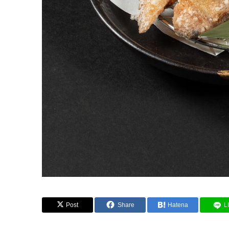
Post
Share
Hatena
L