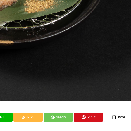
INE
RSS
feedly
Pin it
note