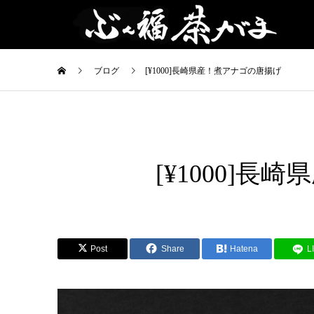
ブログ
[¥1000]長崎県産！煮アナゴの唐揚げ
[¥1000]長
旬の旨い
もん
Post
Share
Hatena
L