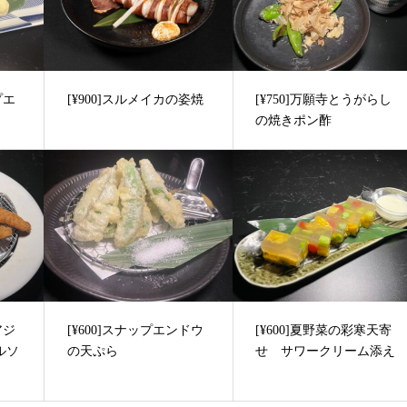
゚エ
[¥900]スルメイカの姿焼
[¥750]万願寺とうがらし
の焼きポン酢
アジ
[¥600]スナップエンドウ
[¥600]夏野菜の彩寒天寄
ルソ
の天ぷら
せ サワークリーム添え