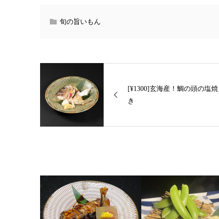
旬の旨いもん
[¥1300]玄海産！鯛の頭の塩焼
き
関連記事